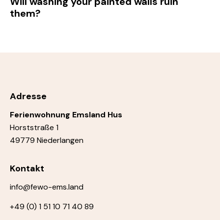
Will washing your painted walls ruin
them?
Adresse
Ferienwohnung Emsland Hus
Horststraße 1
49779 Niederlangen
Kontakt
info@fewo-ems.land
+49 (0) 1 51 10 71 40 89