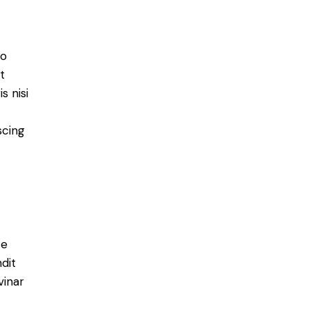
do
t
s nisi
scing
e
ce
ndit
vinar