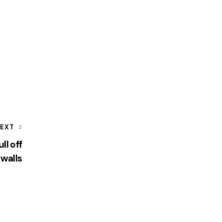
EXT
ll off
 walls