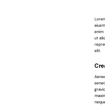
Lorem
eiusm
enim 
ut al
repre
elit.
Cre
Aenea
senec
gravid
maxim
neque