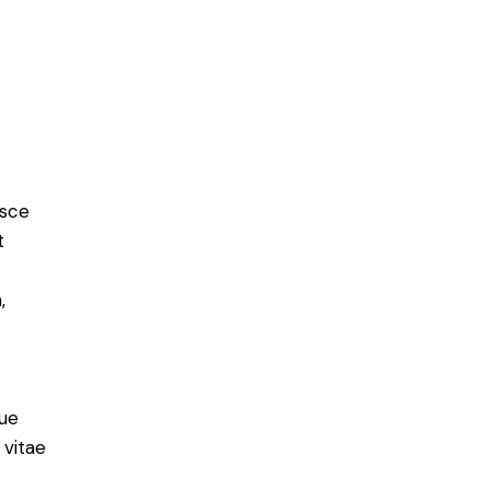
usce
t
,
ue
 vitae