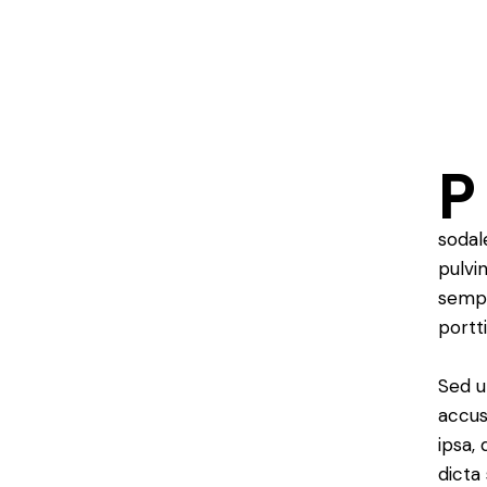
P
sodal
pulvi
sempe
portt
Sed u
accus
ipsa,
dicta