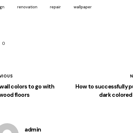
ign
renovation
repair
wallpaper
0
VIOUS
N
wall colors to go with
How to successfully pu
wood floors
dark colored
admin