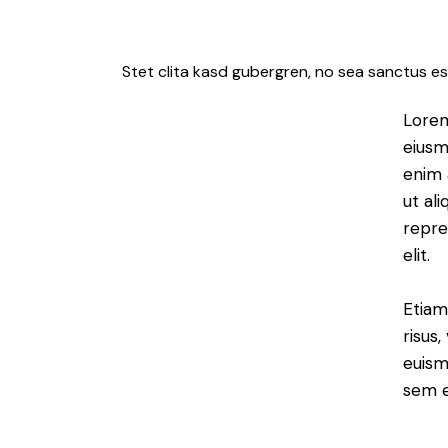
Stet clita kasd gubergren, no sea sanctus es
Lorem
eiusm
enim 
ut al
repre
elit.
Etiam
risus
euism
sem e