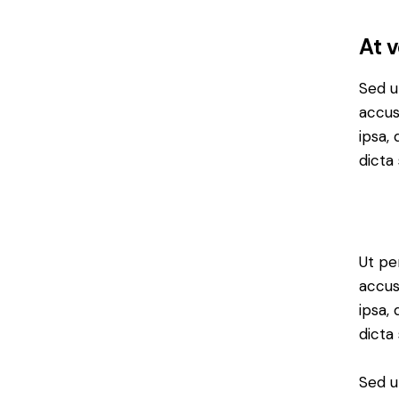
At 
Sed u
accus
ipsa,
dicta 
Ut pe
accus
ipsa,
dicta
Sed u