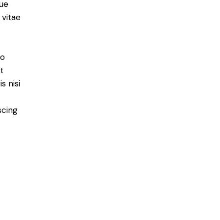
ue
 vitae
do
t
s nisi
scing