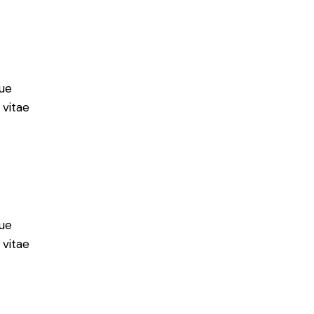
ue
 vitae
ue
 vitae