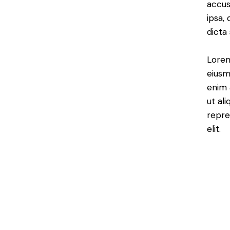
accus
ipsa,
dicta
Lorem
eiusm
enim 
ut al
repre
elit.