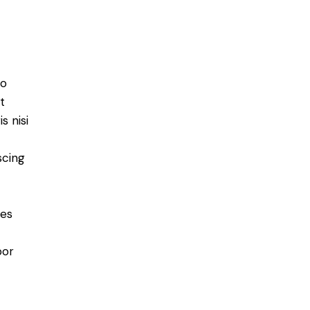
do
t
s nisi
scing
ies
por