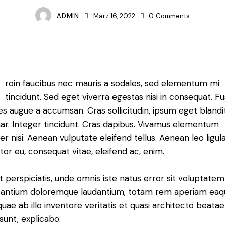
ADMIN
März 16, 2022
0
Comments
roin faucibus nec mauris a sodales, sed elementum mi
tincidunt. Sed eget viverra egestas nisi in consequat. F
es augue a accumsan. Cras sollicitudin, ipsum eget blandi
nar. Integer tincidunt. Cras dapibus. Vivamus elementum
r nisi. Aenean vulputate eleifend tellus. Aenean leo ligula
itor eu, consequat vitae, eleifend ac, enim.
t perspiciatis, unde omnis iste natus error sit voluptatem
antium doloremque laudantium, totam rem aperiam eaq
 quae ab illo inventore veritatis et quasi architecto beatae
 sunt, explicabo.