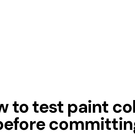
IDEAS
 to test paint co
before committin