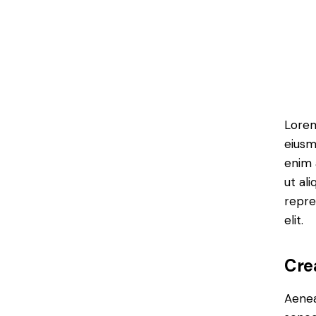
Lorem
eiusm
enim 
ut al
repre
elit.
Cre
Aenea