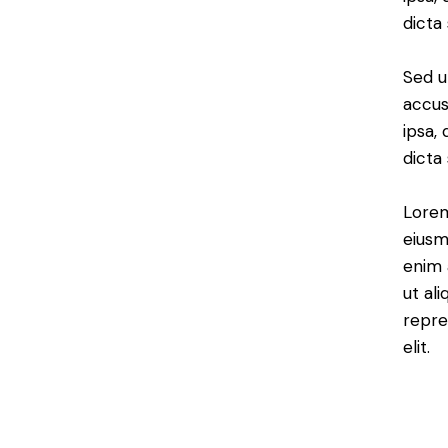
dicta
Sed u
accus
ipsa,
dicta
Lorem
eiusm
enim 
ut al
repre
elit.