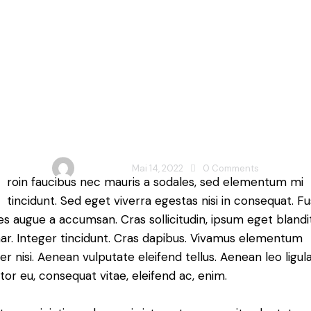
TIPS
pes of accent col
erfect for any ho
ADMIN
Mai 14, 2022
0
Comments
roin faucibus nec mauris a sodales, sed elementum mi
tincidunt. Sed eget viverra egestas nisi in consequat. F
es augue a accumsan. Cras sollicitudin, ipsum eget blandi
nar. Integer tincidunt. Cras dapibus. Vivamus elementum
r nisi. Aenean vulputate eleifend tellus. Aenean leo ligula
itor eu, consequat vitae, eleifend ac, enim.