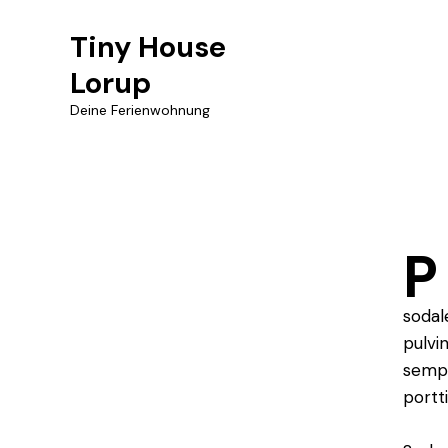
Tiny House
Lorup
Ty
Deine Ferienwohnung
p
P
sodal
pulvi
sempe
portt