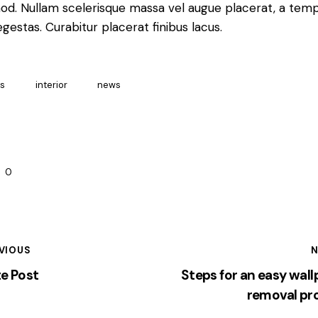
od. Nullam scelerisque massa vel augue placerat, a tem
gestas. Curabitur placerat finibus lacus.
as
interior
news
0
VIOUS
N
e Post
Steps for an easy wal
removal pr