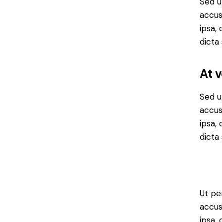
Sed u
accus
ipsa,
dicta
At 
Sed u
accus
ipsa,
dicta 
Ut pe
accus
ipsa,