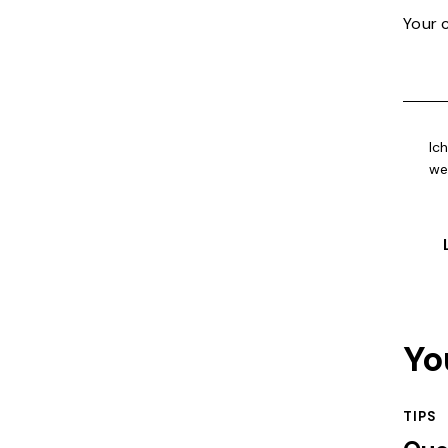
Ic
we
Yo
TIPS