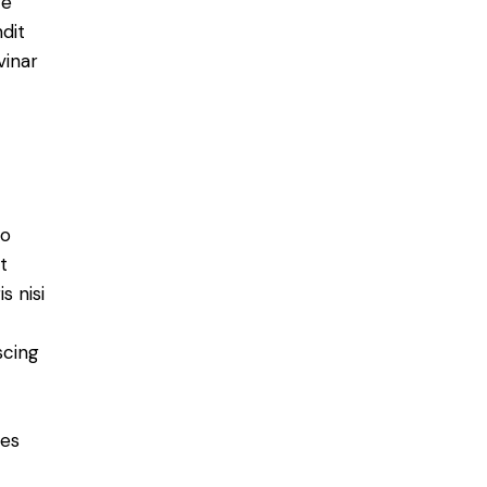
ce
ndit
vinar
do
t
s nisi
scing
ies