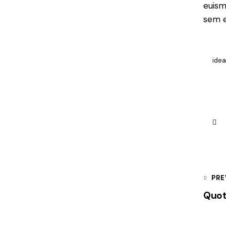
euism
sem e
ide
PRE
Quot