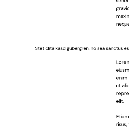
senec
gravid
maxim
neque
Stet clita kasd gubergren, no sea sanctus es
Lorem
eiusm
enim 
ut al
repre
elit.
Etiam
risus