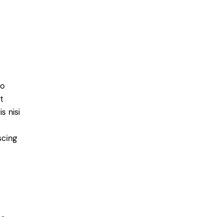
do
t
s nisi
scing
e