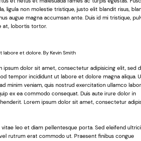
tus et netus et malesuada fames ac turpis egestas. Fus
a, ligula non molestie tristique, justo elit blandit risus, bla
us augue magna accumsan ante. Duis id mi tristique, pul
 at, lobortis tortor.
t labore et dolore. By
Kevin Smith
 ipsum dolor sit amet, consectetur adipisicing elit, sed 
od tempor incididunt ut labore et dolore magna aliqua. U
ad minim veniam, quis nostrud exercitation ullamco labori
iquip ex ea commodo consequat. Duis aute irure dolor in
henderit. Lorem ipsum dolor sit amet, consectetur adipi
 vitae leo et diam pellentesque porta. Sed eleifend ultric
, vel rutrum erat commodo ut. Praesent finibus congue