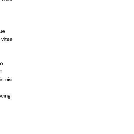
ue
 vitae
do
t
s nisi
scing