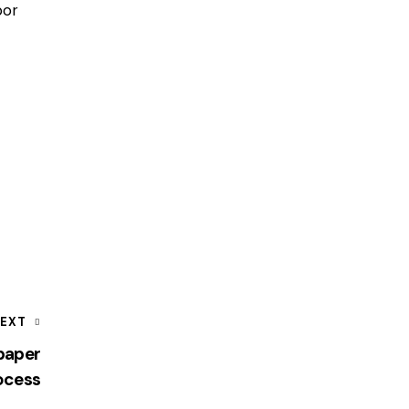
por
EXT
lpaper
ocess