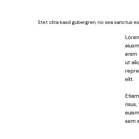
Stet clita kasd gubergren, no sea sanctus es
Lorem
eiusm
enim 
ut al
repre
elit.
Etiam
risus
euism
sem e