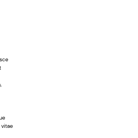
usce
t
,
ue
 vitae