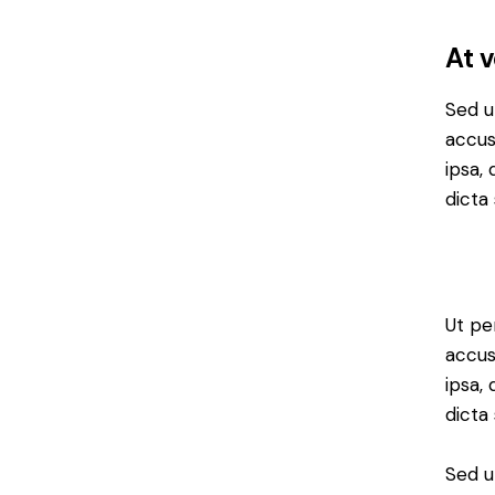
At 
Sed u
accus
ipsa,
dicta 
Ut pe
accus
ipsa,
dicta
Sed u