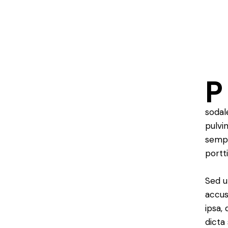
P
sodal
pulvi
sempe
portt
Sed u
accus
ipsa,
dicta