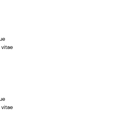
ue
 vitae
ue
 vitae