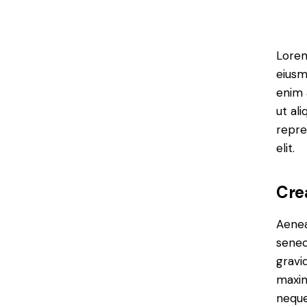
Lorem
eiusm
enim 
ut al
repre
elit.
Cre
Aenea
senec
gravid
maxim
neque