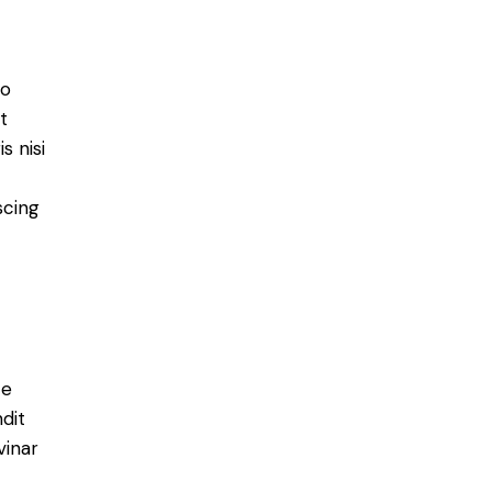
do
t
s nisi
scing
e
ce
ndit
vinar