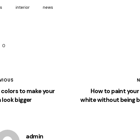
as
interior
news
0
VIOUS
N
 colors to make your
How to paint your
 look bigger
white without being b
admin