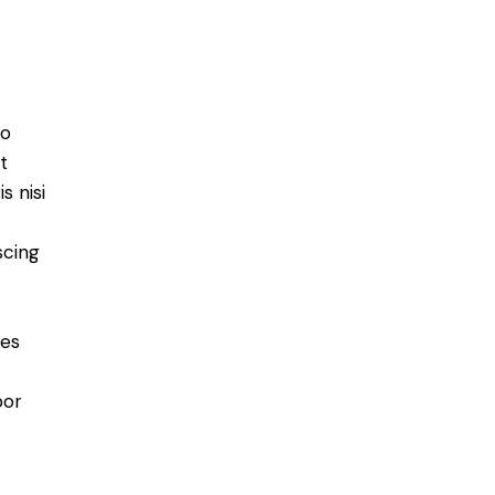
do
t
s nisi
scing
ies
por