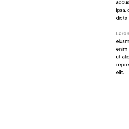
accus
ipsa,
dicta
Lorem
eiusm
enim 
ut al
repre
elit.