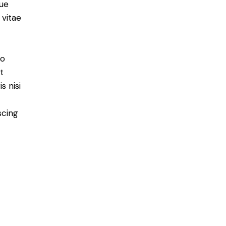
ue
 vitae
do
t
s nisi
scing