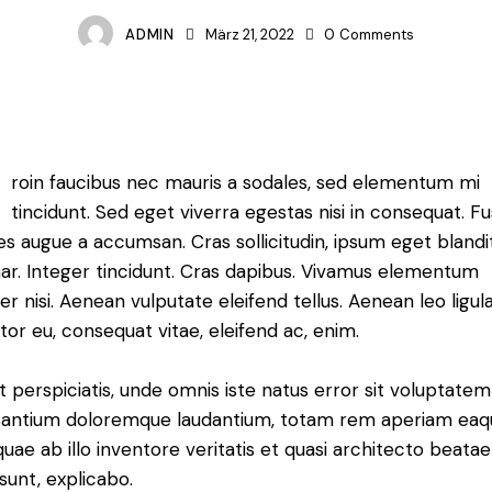
ADMIN
März 21, 2022
0
Comments
roin faucibus nec mauris a sodales, sed elementum mi
tincidunt. Sed eget viverra egestas nisi in consequat. F
es augue a accumsan. Cras sollicitudin, ipsum eget blandi
nar. Integer tincidunt. Cras dapibus. Vivamus elementum
r nisi. Aenean vulputate eleifend tellus. Aenean leo ligula
itor eu, consequat vitae, eleifend ac, enim.
t perspiciatis, unde omnis iste natus error sit voluptatem
antium doloremque laudantium, totam rem aperiam eaq
 quae ab illo inventore veritatis et quasi architecto beatae
 sunt, explicabo.